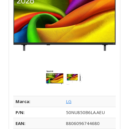
Marca:
LG
P/N:
50NU850B6LA.AEU
EAN:
8806096744680