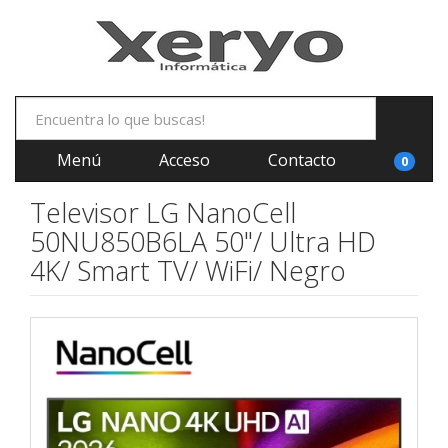
Menú
Acceso
Contacto
0
Televisor LG NanoCell
50NU850B6LA 50"/ Ultra HD
4K/ Smart TV/ WiFi/ Negro