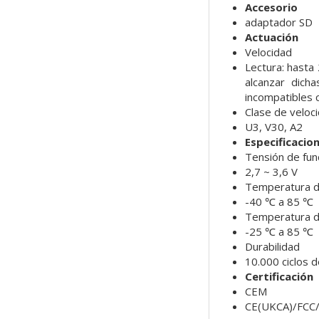
Accesorio
adaptador SD
Actuación
Velocidad
Lectura: hasta
alcanzar dich
incompatibles c
Clase de veloc
U3, V30, A2
Especificacio
Tensión de fun
2,7 ~ 3,6 V
Temperatura d
-40 ℃ a 85 ℃
Temperatura d
-25 ℃ a 85 ℃
Durabilidad
10.000 ciclos 
Certificación
CEM
CE(UKCA)/FCC