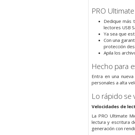
PRO Ultimate
Dedique más ti
lectores USB 
Ya sea que est
Con una garant
protección de
Apila los arch
Hecho para es
Entra en una nueva
personales a alta vel
Lo rápido se 
Velocidades de lec
La PRO Ultimate Mic
lectura y escritura
generación con rendi