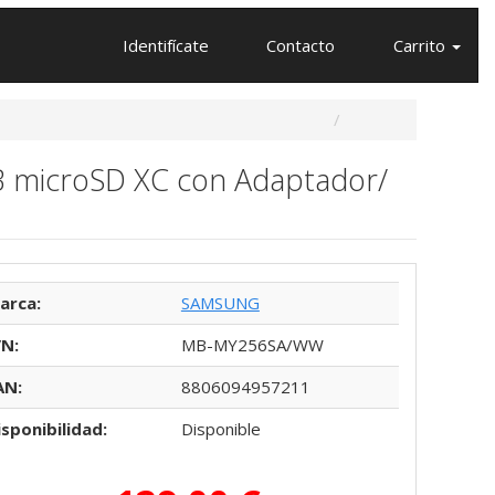
Identifícate
Contacto
Carrito
B microSD XC con Adaptador/
arca:
SAMSUNG
/N:
MB-MY256SA/WW
AN:
8806094957211
isponibilidad:
Disponible