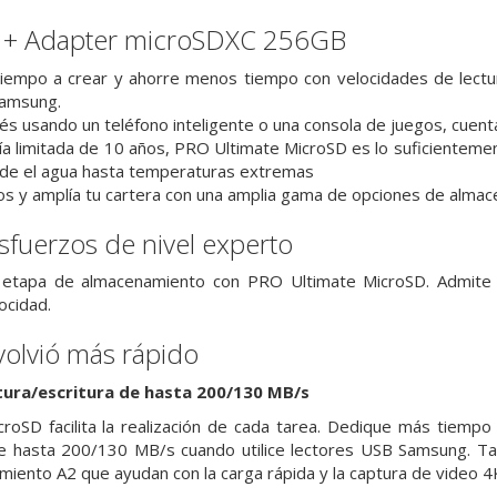
 + Adapter microSDXC 256GB
empo a crear y ahorre menos tiempo con velocidades de lectur
Samsung.
és usando un teléfono inteligente o una consola de juegos, cuent
ía limitada de 10 años, PRO Ultimate MicroSD es lo suficienteme
sde el agua hasta temperaturas extremas
ivos y amplía tu cartera con una amplia gama de opciones de alm
fuerzos de nivel experto
 etapa de almacenamiento con PRO Ultimate MicroSD. Admite t
ocidad.
volvió más rápido
tura/escritura de hasta 200/130 MB/s
roSD facilita la realización de cada tarea. Dedique más tiemp
 de hasta 200/130 MB/s cuando utilice lectores USB Samsung. Ta
miento A2 que ayudan con la carga rápida y la captura de video 