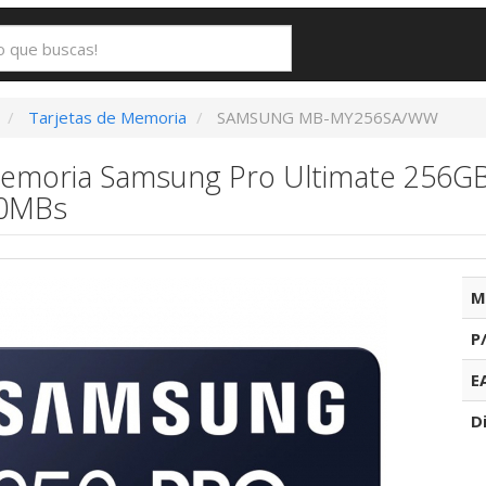
Tarjetas de Memoria
SAMSUNG MB-MY256SA/WW
Memoria Samsung Pro Ultimate 256G
00MBs
M
P
E
D