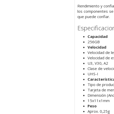
Rendimiento y confia
los componentes se 
que puede confiar.
Especificacio
Capacidad
256GB
Velocidad
Velocidad de l
Velocidad de e
U3, V30, A2
Clase de veloc
UHS-I
Característic
Tipo de produ
Tarjeta de me
Dimensión (An
15x11x1mm
Peso
Aprox. 0,25g