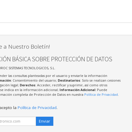
e a Nuestro Boletín!
IÓN BÁSICA SOBRE PROTECCIÓN DE DATOS
UROC SISTEMAS TECNOLOGICOS, S.L.
nder las consultas planteadas por el usuario y enviarle la información
imación
: Consentimiento del usuario;
Destinatarios
: Solo se realizan cesiones
igación legal;
Derechos
: Acceder, rectificar y suprimir, así como otros
e indica en la información adicional;
Información Adicional
: Puede
formación completa de Protección de Datos en nuestra
Política de Privacidad
.
 acepto la
Política de Privacidad
.
Enviar