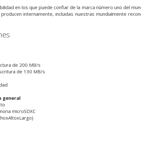
bilidad en los que puede confiar de la marca número uno del mu
producen internamente, incluidas nuestras mundialmente recon
nes
ectura de 200 MB/s
scritura de 130 MB/s
idad
a general
cto
moria microSDXC
choxAltoxLargo)