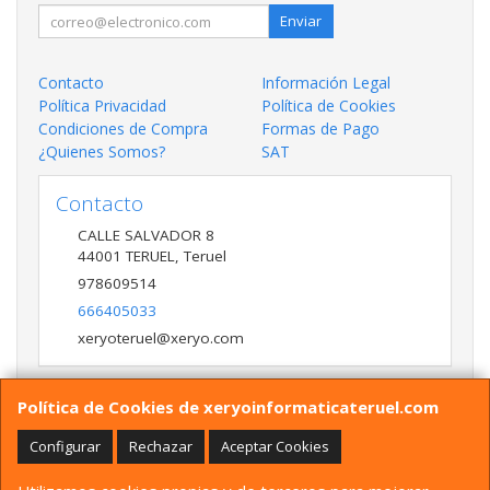
Enviar
Contacto
Información Legal
Política Privacidad
Política de Cookies
Condiciones de Compra
Formas de Pago
¿Quienes Somos?
SAT
Contacto
CALLE SALVADOR 8
44001
TERUEL
,
Teruel
978609514
666405033
xeryoteruel@xeryo.com
Política de Cookies de xeryoinformaticateruel.com
Horario
LUNES A VIERNES 9:30 A 13:30 17:00 a 20:00 Y
Configurar
Rechazar
Aceptar Cookies
SÁBADO 10:00 A 13:30