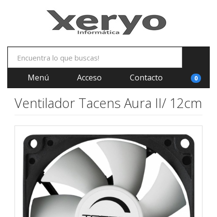
Menú
Acceso
Contacto
0
Ventilador Tacens Aura II/ 12cm