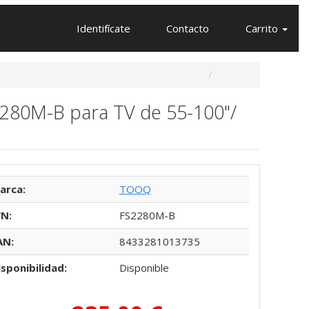
Identifícate
Contacto
Carrito
2280M-B para TV de 55-100"/
arca:
TOOQ
/N:
FS2280M-B
AN:
8433281013735
isponibilidad:
Disponible