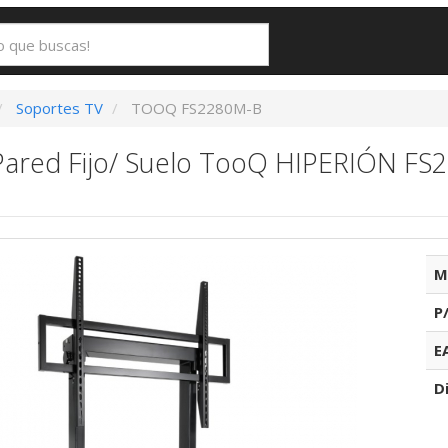
Soportes TV
TOOQ FS2280M-B
Pared Fijo/ Suelo TooQ HIPERIÓN FS
M
P
E
D