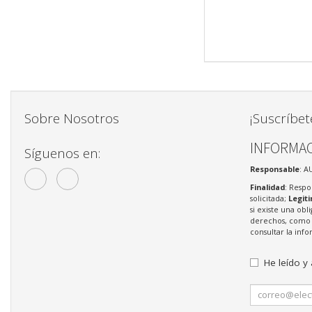
Sobre Nosotros
¡Suscríbet
INFORMAC
Síguenos en:
Responsable
: A
Finalidad
: Respo
solicitada;
Legit
si existe una obl
derechos, como s
consultar la in
He leído y