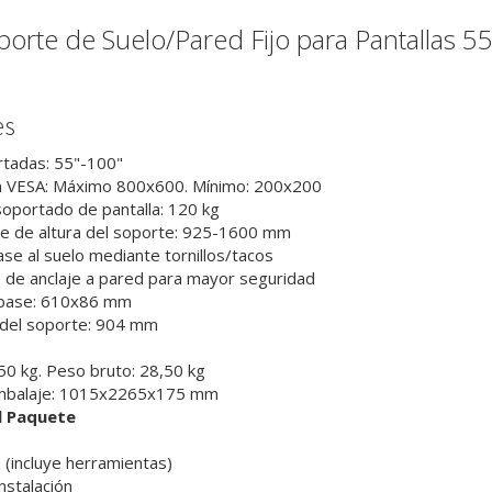
rte de Suelo/Pared Fijo para Pantallas 5
es
rtadas: 55"-100"
n VESA: Máximo 800x600. Mínimo: 200x200
portado de pantalla: 120 kg
e de altura del soporte: 925-1600 mm
base al suelo mediante tornillos/tacos
 de anclaje a pared para mayor seguridad
 base: 610x86 mm
del soporte: 904 mm
50 kg. Peso bruto: 28,50 kg
mbalaje: 1015x2265x175 mm
l Paquete
 (incluye herramientas)
nstalación