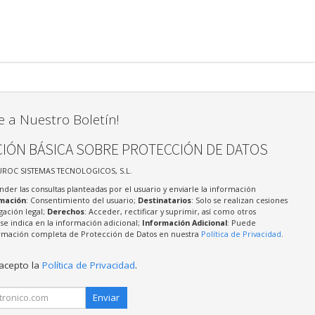
e a Nuestro Boletín!
IÓN BÁSICA SOBRE PROTECCIÓN DE DATOS
UROC SISTEMAS TECNOLOGICOS, S.L.
nder las consultas planteadas por el usuario y enviarle la información
imación
: Consentimiento del usuario;
Destinatarios
: Solo se realizan cesiones
igación legal;
Derechos
: Acceder, rectificar y suprimir, así como otros
e indica en la información adicional;
Información Adicional
: Puede
formación completa de Protección de Datos en nuestra
Política de Privacidad
.
 acepto la
Política de Privacidad
.
Enviar