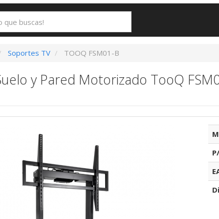
Soportes TV
TOOQ FSM01-B
Suelo y Pared Motorizado TooQ FSM0
M
P
E
D