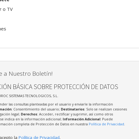
r o TV
nes
e a Nuestro Boletín!
IÓN BÁSICA SOBRE PROTECCIÓN DE DATOS
UROC SISTEMAS TECNOLOGICOS, S.L.
nder las consultas planteadas por el usuario y enviarle la información
imación
: Consentimiento del usuario;
Destinatarios
: Solo se realizan cesiones
igación legal;
Derechos
: Acceder, rectificar y suprimir, así como otros
e indica en la información adicional;
Información Adicional
: Puede
formación completa de Protección de Datos en nuestra
Política de Privacidad
.
 acepto la
Política de Privacidad
.