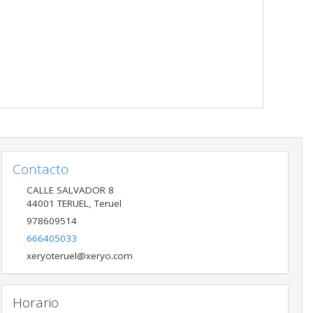
Contacto
CALLE SALVADOR 8
44001
TERUEL
,
Teruel
978609514
666405033
xeryoteruel@xeryo.com
Horario