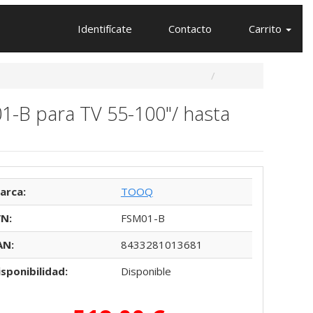
Identifícate
Contacto
Carrito
1-B para TV 55-100"/ hasta
arca:
TOOQ
/N:
FSM01-B
AN:
8433281013681
isponibilidad:
Disponible