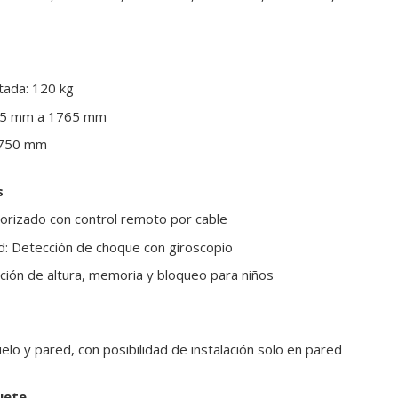
ada: 120 kg
015 mm a 1765 mm
: 750 mm
s
orizado con control remoto por cable
d: Detección de choque con giroscopio
ión de altura, memoria y bloqueo para niños
uelo y pared, con posibilidad de instalación solo en pared
uete