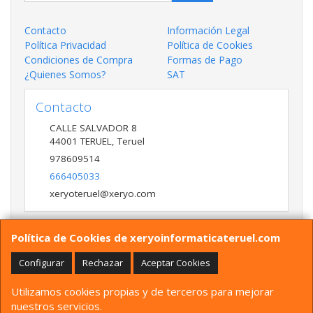
Contacto
Información Legal
Política Privacidad
Política de Cookies
Condiciones de Compra
Formas de Pago
¿Quienes Somos?
SAT
Contacto
CALLE SALVADOR 8
44001
TERUEL
,
Teruel
978609514
666405033
xeryoteruel@xeryo.com
Política de Cookies de xeryoinformaticateruel.com
Horario
LUNES A VIERNES 9:30 A 13:30 17:00 a 20:00 Y
Configurar
Rechazar
Aceptar Cookies
SÁBADO 10:00 A 13:30
Utilizamos cookies propias y de terceros para mejorar
nuestros servicios.