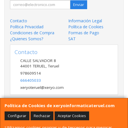
Enviar
Contacto
Información Legal
Política Privacidad
Política de Cookies
Condiciones de Compra
Formas de Pago
¿Quienes Somos?
SAT
Contacto
CALLE SALVADOR 8
44001
TERUEL
,
Teruel
978609514
666405033
xeryoteruel@xeryo.com
Política de Cookies de xeryoinformaticateruel.com
Horario
LUNES A VIERNES 9:30 A 13:30 17:00 a 20:00 Y
Configurar
Rechazar
Aceptar Cookies
SÁBADO 10:00 A 13:30
Utilizamos cookies propias y de terceros para mejorar