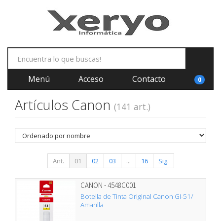
Menú
Acceso
Contacto
0
Artículos Canon
(141 art.)
Ant.
01
02
03
...
16
Sig.
CANON - 4548C001
Botella de Tinta Original Canon GI-51/
Amarilla