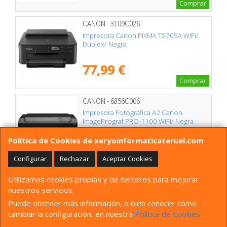
Comprar
CANON - 3109C026
Impresora Canon PIXMA TS705A WiFi/
Dúplex/ Negra
77,99 €
Comprar
CANON - 6856C006
Impresora Fotográfica A2 Canon
ImagePrograf PRO-1100 WiFi/ Negra
Política de Cookies de xeryoinformaticateruel.com
1.399,08 €
Comprar
Configurar
Rechazar
Aceptar Cookies
CANON - 6858C006
Utilizamos cookies propias y de terceros para mejorar
nuestros servicios.
Impresora Fotográfica A3+ Canon
ImagePrograf PRO-310 WiFi/ Negra
Puede obtener más información, o bien conocer cómo
cambiar la configuración, en nuestra
Política de Cookies
.
835,00 €