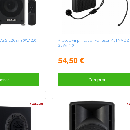
LASS-220B/ 80W/ 2.0
Altavoz Amplificador Fonestar ALTA-VOZ
30W/ 1.0
54,50 €
prar
Comprar