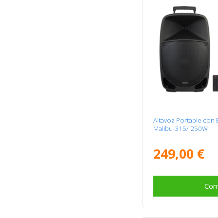
Altavoz Portable con
Malibu-315/ 250W
249,00 €
Com