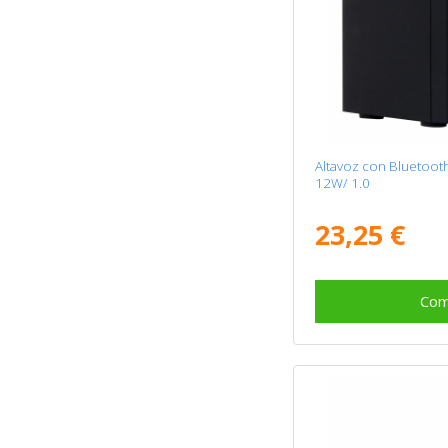
Altavoz con Bluetoot
12W/ 1.0
23,25 €
Com