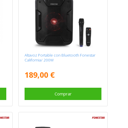
r
Altavoz Portable con Bluetooth Fonestar
California/ 200W
189,00 €
Comprar