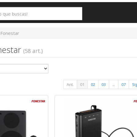
Fonestar
nestar
(58 art.)
Ant.
01
02
03
...
07
Sig