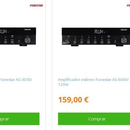
 Fonestar AS-3030/
Amplificador estéreo Fonestar AS-6060/
120W
159,00 €
prar
Comprar