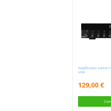
Amplificador estéreo
60W
129,00 €
Com