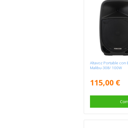
Altavoz Portable con
Malibu-308/ 100W
115,00 €
Com