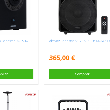
h Fonestar DOTS-N/
Altavoz Fonestar ASB-15180U/ 440W/ 1.
365,00 €
prar
Comprar