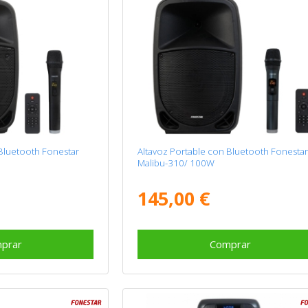
 Bluetooth Fonestar
Altavoz Portable con Bluetooth Fonesta
Malibu-310/ 100W
145,00 €
prar
Comprar