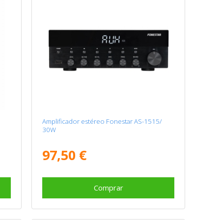
r
Amplificador estéreo Fonestar AS-1515/
30W
97,50 €
Comprar