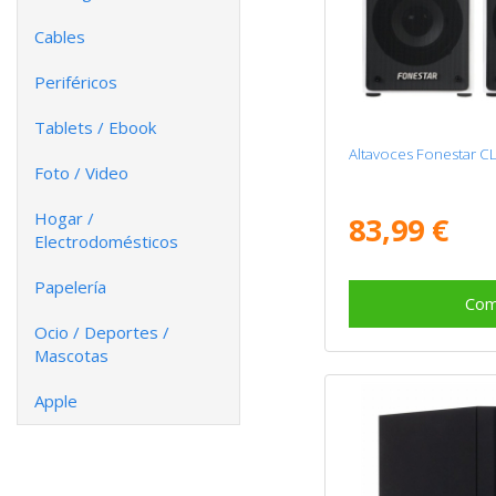
Cables
Periféricos
Tablets / Ebook
Altavoces Fonestar C
Foto / Video
Hogar /
83,99 €
Electrodomésticos
Papelería
Com
Ocio / Deportes /
Mascotas
Apple