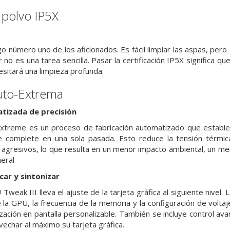
l polvo IP5X
o número uno de los aficionados. Es fácil limpiar las aspas, pero
r no es una tarea sencilla. Pasar la certificación IP5X significa q
esitará una limpieza profunda.
uto-Extrema
tizada de precisión
Extreme es un proceso de fabricación automatizado que establec
e complete en una sola pasada. Esto reduce la tensión térmi
 agresivos, lo que resulta en un menor impacto ambiental, un m
eral
car y sintonizar
Tweak III lleva el ajuste de la tarjeta gráfica al siguiente nivel.
e la GPU, la frecuencia de la memoria y la configuración de volta
ización en pantalla personalizable. También se incluye control a
vechar al máximo su tarjeta gráfica.