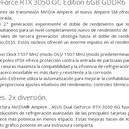
eForce RTX 3050 OC Edition 6GB GDDR6
ores de transmisión NVIDIA Ampere: el nuevo Ampere SM ofrece
orada.
 2.ª generación: experimente el doble de rendimiento que 
ltáneos para un nivel completamente nuevo de rendimiento de 
riales de tercera generación: obtenga hasta el doble de rend
o DLSS. Estos núcleos ofrecen un enorme impulso en el rendim
oost Clock 1537 MHz (modo OC)/ 1507 MHz (modo predetermina
al polvo IP5X ofrece protección contra la entrada de partículas pa
ranuras maximiza la compatibilidad y la eficiencia de refrigeraci
acero inoxidable es más duro y resistente a la corrosión.
uto-Extreme utiliza la automatización para mejorar la confiabilida
proporciona ajustes intuitivos del rendimiento, controles térmic
s. 2x diversión.
tectura NVIDIA® Ampere , ASUS Dual GeForce RTX 3050 6G fusio
oluciones de refrigeración avanzadas de las principales tarjetas 
rece más potencia en menos espacio. Estas mejoras hacen de AS
to gráfico potente en una estructura compacta.