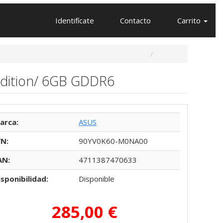
Identifícate
Contacto
Carrito
Edition/ 6GB GDDR6
arca:
ASUS
/N:
90YV0K60-M0NA00
AN:
4711387470633
isponibilidad:
Disponible
285,00 €