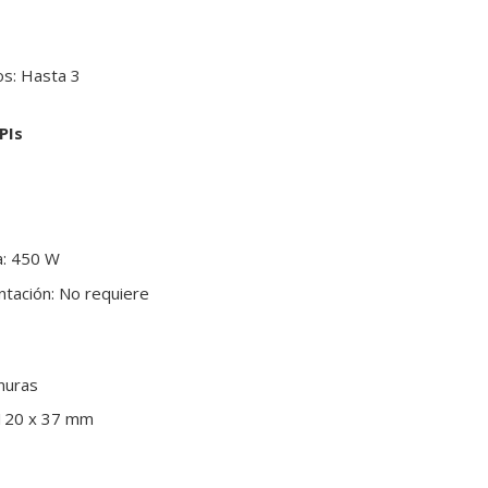
s: Hasta 3
PIs
: 450 W
tación: No requiere
nuras
 120 x 37 mm