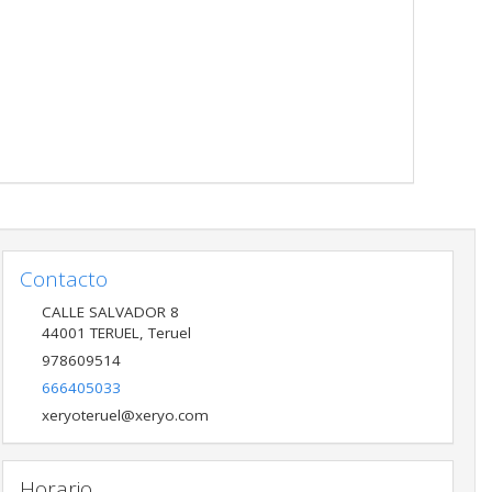
Contacto
CALLE SALVADOR 8
44001
TERUEL
,
Teruel
978609514
666405033
xeryoteruel@xeryo.com
Horario