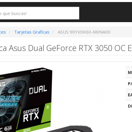
tes
Tarjetas Graficas
ASUS 90YV0K60-M0NA00
fica Asus Dual GeForce RTX 3050 OC 
M
P
E
D