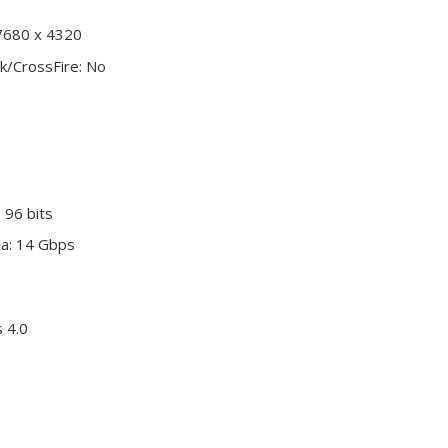
7680 x 4320
k/CrossFire: No
 96 bits
a: 14 Gbps
s 4.0