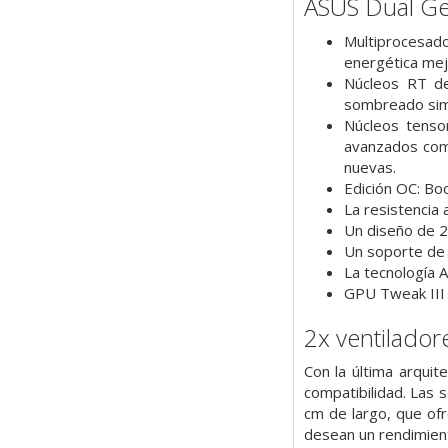
ASUS Dual G
Multiprocesad
energética mej
Núcleos RT de
sombreado simu
Núcleos tenso
avanzados com
nuevas.
Edición OC: B
La resistencia 
Un diseño de 2 
Un soporte de 
La tecnología A
GPU Tweak III 
2x ventiladore
Con la última arqui
compatibilidad. Las s
cm de largo, que of
desean un rendimien