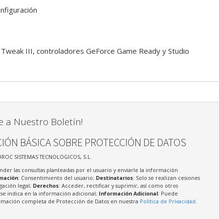
onfiguración
Tweak III, controladores GeForce Game Ready y Studio
e a Nuestro Boletín!
IÓN BÁSICA SOBRE PROTECCIÓN DE DATOS
UROC SISTEMAS TECNOLOGICOS, S.L.
nder las consultas planteadas por el usuario y enviarle la información
imación
: Consentimiento del usuario;
Destinatarios
: Solo se realizan cesiones
igación legal;
Derechos
: Acceder, rectificar y suprimir, así como otros
e indica en la información adicional;
Información Adicional
: Puede
formación completa de Protección de Datos en nuestra
Política de Privacidad
.