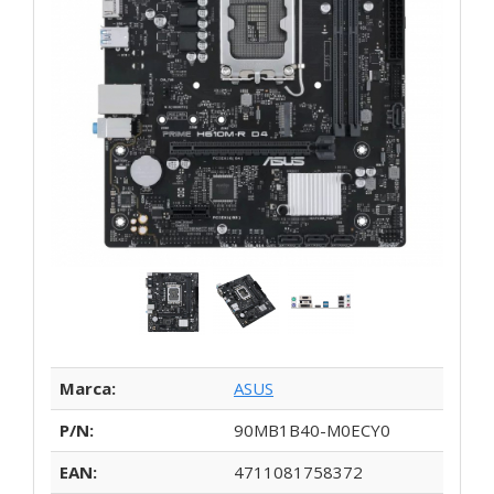
Marca:
ASUS
P/N:
90MB1B40-M0ECY0
EAN:
4711081758372