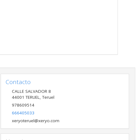
Contacto
CALLE SALVADOR 8
44001
TERUEL
,
Teruel
978609514
666405033
xeryoteruel@xeryo.com