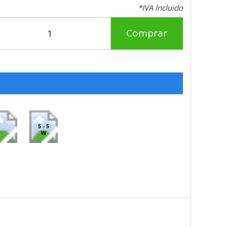
*IVA Incluido
Comprar
5 - 5
W