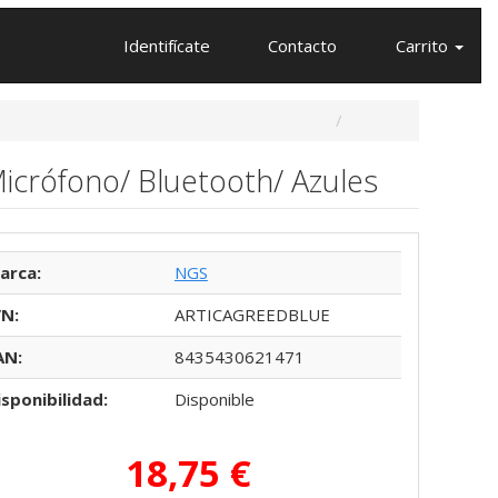
Identifícate
Contacto
Carrito
Micrófono/ Bluetooth/ Azules
arca:
NGS
/N:
ARTICAGREEDBLUE
AN:
8435430621471
isponibilidad:
Disponible
18,75 €