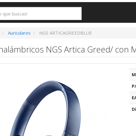
Auriculares
NGS ARTICAGREEDBLUE
Inalámbricos NGS Artica Greed/ con 
M
P
E
D