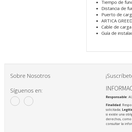
Tiempo de func
Distancia de f
Puerto de car
ARTICA GREE
Cable de carg
Guía de instala
Sobre Nosotros
¡Suscríbet
INFORMAC
Síguenos en:
Responsable
: A
Finalidad
: Respo
solicitada;
Legit
si existe una obl
derechos, como s
consultar la in