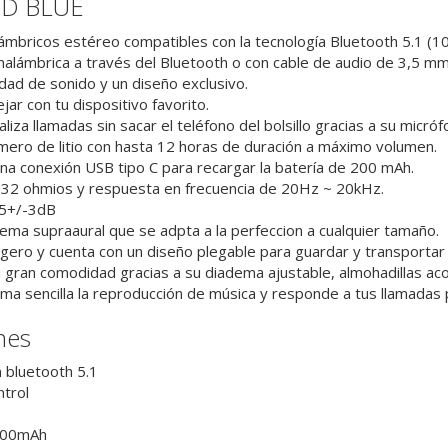
ED BLUE
lámbricos estéreo compatibles con la tecnología Bluetooth 5.1 (10
nalámbrica a través del Bluetooth o con cable de audio de 3,5 mm
idad de sonido y un diseño exclusivo.
jar con tu dispositivo favorito.
iza llamadas sin sacar el teléfono del bolsillo gracias a su micró
ímero de litio con hasta 12 horas de duración a máximo volumen.
na conexión USB tipo C para recargar la batería de 200 mAh.
32 ohmios y respuesta en frecuencia de 20Hz ~ 20kHz.
05+/-3dB
ema supraaural que se adpta a la perfeccion a cualquier tamaño.
 ligero y cuenta con un diseño plegable para guardar y transportar
 gran comodidad gracias a su diadema ajustable, almohadillas acol
ma sencilla la reproducción de música y responde a tus llamadas p
nes
 bluetooth 5.1
trol
/300mAh