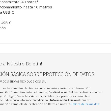
ionamiento: 40 horas*
uncionamiento: hasta 10 metros
ga USB-C
D
a USB-C
ción
e a Nuestro Boletín!
IÓN BÁSICA SOBRE PROTECCIÓN DE DATOS
UROC SISTEMAS TECNOLOGICOS, S.L.
nder las consultas planteadas por el usuario y enviarle la información
imación
: Consentimiento del usuario;
Destinatarios
: Solo se realizan cesiones
igación legal;
Derechos
: Acceder, rectificar y suprimir, así como otros
e indica en la información adicional;
Información Adicional
: Puede
formación completa de Protección de Datos en nuestra
Política de Privacidad
.