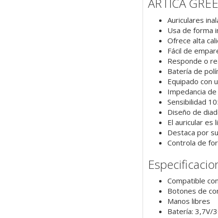
ARTICA GRE
Auriculares ina
Usa de forma i
Ofrece alta cal
Fácil de empare
Responde o real
Batería de pol
Equipado con u
Impedancia de 
Sensibilidad 1
Diseño de diad
El auricular es
Destaca por su
Controla de for
Especificacio
Compatible con
Botones de con
Manos libres
Batería: 3,7V