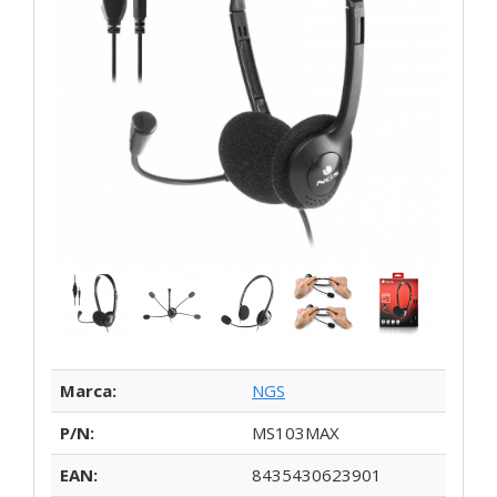
Marca:
NGS
P/N:
MS103MAX
EAN:
8435430623901