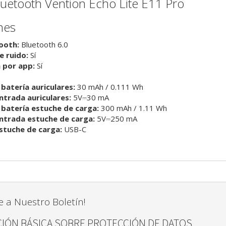
luetooth Vention Echo Lite E11 Pro
nes
ooth:
Bluetooth 6.0
e ruido:
Sí
 por app:
Sí
batería auriculares:
30 mAh / 0.111 Wh
ntrada auriculares:
5V⎓30 mA
batería estuche de carga:
300 mAh / 1.11 Wh
ntrada estuche de carga:
5V⎓250 mA
estuche de carga:
USB-C
e a Nuestro Boletín!
IÓN BÁSICA SOBRE PROTECCIÓN DE DATOS