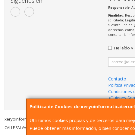
Síguenos en:
Responsable
: A
Finalidad
: Respo
solicitada;
Legit
si existe una obl
derechos, como s
consultar la in
He leído y
Contacto
Política Priva
Condiciones 
¿Quienes So
Política de Cookies de xeryoinformaticaterue
xeryoinformaticateruel.com © 2026
Utilizamos cookies propias y de terceros para mejo
Puede obtener más información, o bien conocer có
CALLE SALVADOR 8, 44001, Teruel, España. -
Tfno
: 978609514
Whatsapp
6