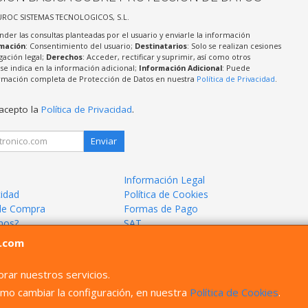
UROC SISTEMAS TECNOLOGICOS, S.L.
nder las consultas planteadas por el usuario y enviarle la información
imación
: Consentimiento del usuario;
Destinatarios
: Solo se realizan cesiones
igación legal;
Derechos
: Acceder, rectificar y suprimir, así como otros
e indica en la información adicional;
Información Adicional
: Puede
formación completa de Protección de Datos en nuestra
Política de Privacidad
.
 acepto la
Política de Privacidad
.
Enviar
Información Legal
cidad
Política de Cookies
de Compra
Formas de Pago
mos?
SAT
l.com
rar nuestros servicios.
mo cambiar la configuración, en nuestra
Política de Cookies
.
66405033