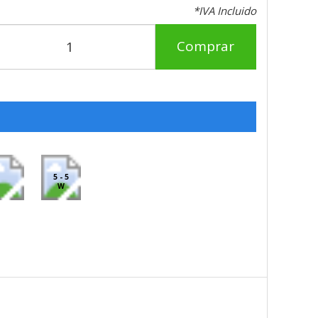
*IVA Incluido
Comprar
5 - 5
W