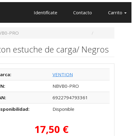
Identifícate
Contacto
Carrito
VB0-PRO
 con estuche de carga/ Negros
arca:
VENTION
/N:
NBVB0-PRO
AN:
6922794793361
isponibilidad:
Disponible
17,50 €